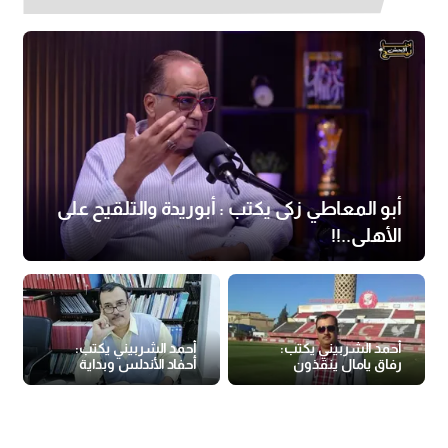
أبو المعاطي زكى يكتب : أبوريدة والتلقيح على
الأهلى..!!
أحمد الشربيني يكتب:
أحمد الشربيني يكتب:
رفاق يامال ينقذون
أحفاد الأندلس وبداية
المونديال
التاريخ الكروي النزيه