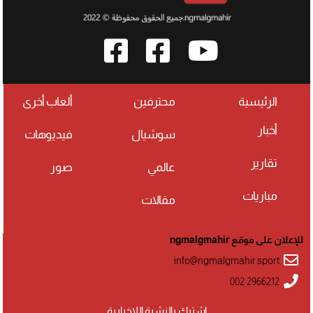
الرئيسية
محترفين
ألعاب أخرى
أخبار
سوشيال
فيديوهات
تقارير
عالمي
صور
مباريات
مقالات
للإعلان على موقع ngmalgmahir
info@ngmalgmahir.sport
002 2966212
اشترك بالنشرة اللإخبارية