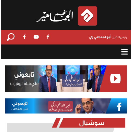
أبو المعاطي زكي
رئيس التحرير :
سوشيال