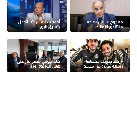
ممدوح عباس يهاجم
أحمد سليمان يثير الجدل
منتقدي الزمالك
بتعليق ناري
«رحلة طويلة عشناها»..
خالد بيومي يفتح النار على
رسالة مؤثرة من محمد
هاني أبوريدة: وزير
صلاح بعد اعتزال حجازي
للصداقة