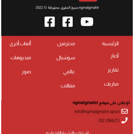
الرئيسية
محترفين
ألعاب أخرى
أخبار
سوشيال
فيديوهات
تقارير
عالمي
صور
مباريات
مقالات
للإعلان على موقع ngmalgmahir
info@ngmalgmahir.sport
002 2966212
اشترك بالنشرة اللإخبارية